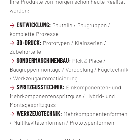
Ihre Produkte von morgen schon heute Realität
EINKOMPONENTEN-
werden:
SPRITZGUSS
MEHRKOMPONENTEN-
ENTWICKLUNG:
Bauteile / Baugruppen /
SPRITZGUSS
komplette Prozesse
GNT
3D-DRUCK:
Prototypen / Kleinserien /
Zubehörteile
SONDERMASCHINENBAU:
Pick & Place /
Baugruppenmontage / Veredelung / Fügetechnik
/ Werkzeugautomatisierung
JOBS
S
PRITZGUSSTECHNIK:
Einkomponenten- und
MITARBEITERBENEFITS
Mehrkomponentenspritzguss / Hybrid- und
KULTUR & WERTE
Montagespritzguss
WERKZEUGTECHNIK:
KONTAKT
Mehrkomponentenformen
/ Multikavitätenformen / Prototypenformen