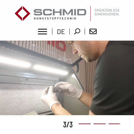
DE
HERKUNFT
UND
ZUKUNFT
LEITBILD
QUALITÄT
UND UMWELT
3
/
3
TOP 100