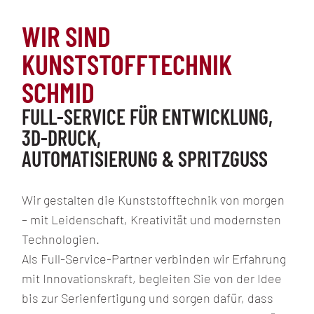
REFERENZEN
WIR SIND
KUNSTSTOFFTECHNIK
SCHMID
ENTWICKLUNG
FULL-SERVICE FÜR ENTWICKLUNG,
3D-DRUCK
3D-DRUCK,
SONDERMASCHINENBAU
AUTOMATISIERUNG & SPRITZGUSS
SPRITZGUSSTECHNIK
PROJEKTE UND
Wir gestalten die Kunststofftechnik von morgen
VERLAGERUNGEN
– mit Leidenschaft, Kreativität und modernsten
WERKZEUGTECHNIK
Technologien.
Als Full-Service-Partner verbinden wir Erfahrung
mit Innovationskraft, begleiten Sie von der Idee
bis zur Serienfertigung und sorgen dafür, dass